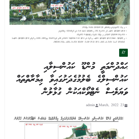
ފޮޓޯ
ޙައްދުންމަތީ މުންޑޫ ކައުންސިލާއި
ކައުންސިލްގެ ބެލުމުގެދަށުގައިވާ ޢިމާރާތްތައް
ވަޔަލެސް ނެޓްވޯކްއަކުން ގުޅާލުން
admin
23 March, 2022