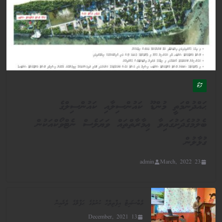
ފޮޓޯ
ޙައްދުންމަތީ މުންޑޫ ކައުންސިލާއި ކައުންސިލްގެ
ބެލުމުގެދަށުގައިވާ ޢިމާރާތްތައް ވަޔަލެސް ނެޓްވޯކްއަކުން
ގުޅާލުން
admin
23 March, 2022
ވެބްސައިޓް އިފްތިތާޙް ކުރުމުގެ ޙަފްލާގެ ތެރެއިން
13 December, 2021