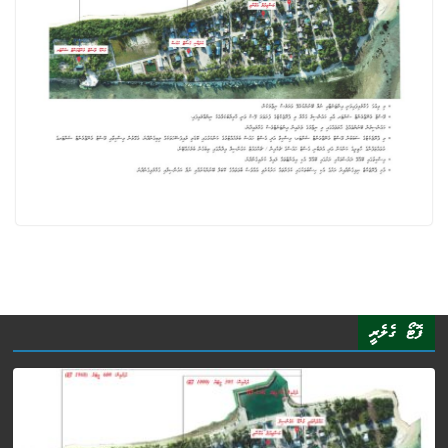
ފޮޓޯ ގެލެރީ