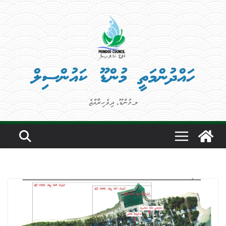
Ski
t
conten
ހައްދުންމަތީ މުންޑޫ ކައުންސިލް
ލ.މުންޑޫ، ދިވެހިރާއްޖެ