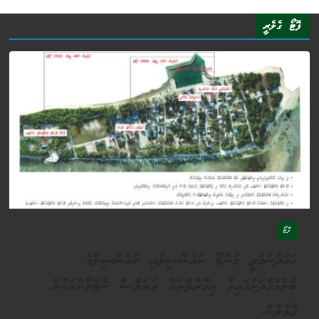
ފޮޓޯ ގެލެރީ
ފޮޓޯ
ޙައްދުންމަތީ މުންޑޫ ކައުންސިލާއި ކައުންސިލްގެ
ބެލުމުގެދަށުގައިވާ ޢިމާރާތްތައް ވަޔަލެސް ނެޓްވޯކްއަކުން
ގުޅާލުން