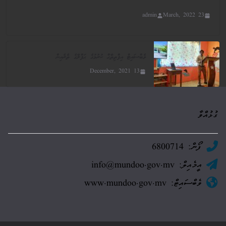
admin
23 March, 2022
ވެބްސައިޓް އިފްތިތާޙް ކުރުމުގެ ޙަފްލާގެ ތެރެއިން
13 December, 2021
ގުޅުއްވާ
ފޯން: 6800714
އީމެއިލް: info@mundoo.gov.mv
ވެބްސައިޓް: www.mundoo.gov.mv