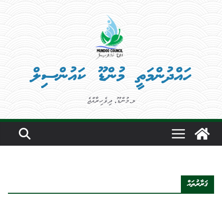
Ski
t
conten
ހައްދުންމަތީ މުންޑޫ ކައުންސިލް
ލ.މުންޑޫ، ދިވެހިރާއްޖެ
ޤަރާރުތައް