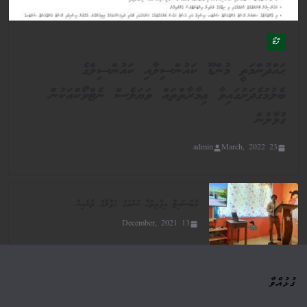
ފޮޓޯ
ޙައްދުންމަތީ މުންޑޫ ކައުންސިލާއި ކައުންސިލްގެ
ބެލުމުގެދަށުގައިވާ ޢިމާރާތްތައް ވަޔަލެސް ނެޓްވޯކްއަކުން
ގުޅާލުން
admin
23 March, 2022
ވެބްސައިޓް އިފްތިތާޙް ކުރުމުގެ ޙަފްލާގެ ތެރެއިން
13 December, 2021
ގުޅުއްވާ