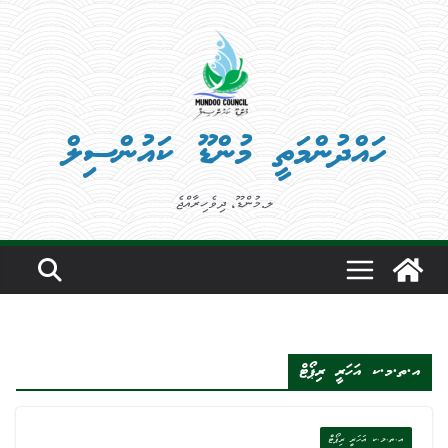
Ski
t
conten
ހައްދުންމަތީ މުންޑޫ ކައުންސިލް
ލ.މުންޑޫ، ދިވެހިރާއްޖެ
އ.ތ.މ.ކ އަހަރީ ރިޕޯޓް
އ.ތ.މ.ކ އަހަރީ ރިޕޯޓް