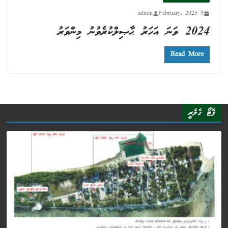
admin
9 February, 2025
2024 ވަނަ އަހަރު ޙާޞިލްކުރެވުނު މިންވަރު
Read More
ފޮޓޯ ގެލެރީ