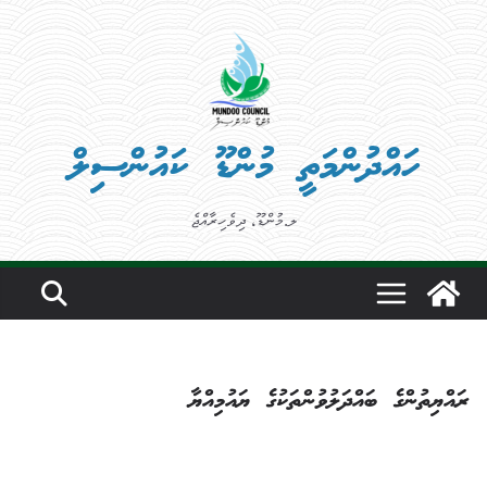
Ski
t
conten
ހައްދުންމަތީ މުންޑޫ ކައުންސިލް
ލ.މުންޑޫ، ދިވެހިރާއްޖެ
ރައްޔިތުންގެ ބައްދަލުވުންތަކުގެ ޔައުމިއްޔާ