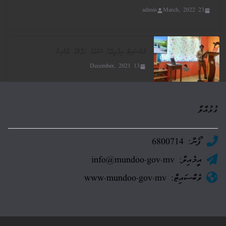
admin
23 March, 2022
ވެބްސައިޓް އިފްތިތާޙް ކުރުމުގެ ޙަފްލާގެ ތެރެއިން
13 December, 2021
ގުޅުއްވާ
ފޯން: 6800714
އީމެއިލް: info@mundoo.gov.mv
ވެބްސައިޓް: www.mundoo.gov.mv