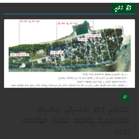
ފޮޓޯ ގެލެރީ
ފޮޓޯ
ޙައްދުންމަތީ މުންޑޫ ކައުންސިލާއި ކައުންސިލްގެ
ބެލުމުގެދަށުގައިވާ ޢިމާރާތްތައް ވަޔަލެސް ނެޓްވޯކްއަކުން
ގުޅާލުން