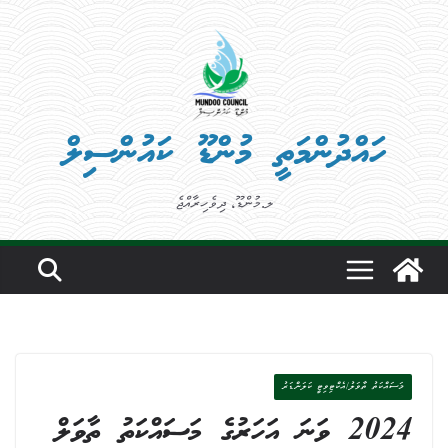
Ski
t
conten
ހައްދުންމަތީ މުންޑޫ ކައުންސިލް
ލ.މުންޑޫ، ދިވެހިރާއްޖެ
މަސައްކަތު ތާވަލު/އެކްޓިވިޓީ ކަލަންޑަރު
2024 ވަނަ އަހަރުގެ މަސައްކަތު ތާވަލް