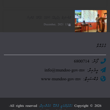
ވެބްސައިޓް އިފްތިތާޙް ކުރުމުގެ ޙަފްލާގެ ތެރެއިން
13 December, 2021
ގުޅުއްވާ
ފޯން: 6800714
އީމެއިލް: info@mundoo.gov.mv
ވެބްސައިޓް: www.mundoo.gov.mv
Copyright © 2026
ހައްދުންމަތީ މުންޑޫ ކައުންސިލް
. All rights reserved.