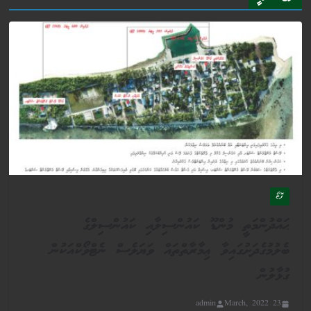
ފޮޓޯ
ޙައްދުންމަތީ މުންޑޫ ކައުންސިލާއި ކައުންސިލްގެ
ބެލުމުގެދަށުގައިވާ ޢިމާރާތްތައް ވަޔަލެސް ނެޓްވޯކްއަކުން
ގުޅާލުން
admin
23 March, 2022