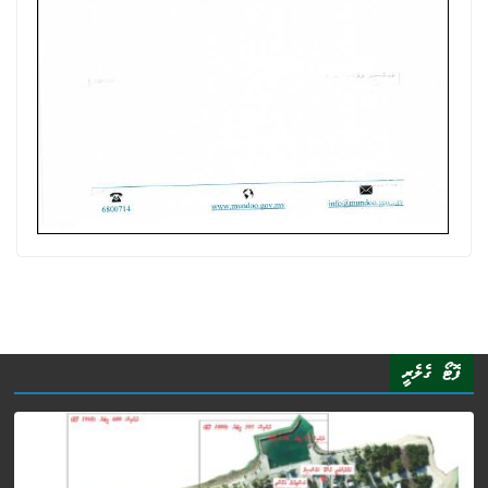
ފޮޓޯ ގެލެރީ