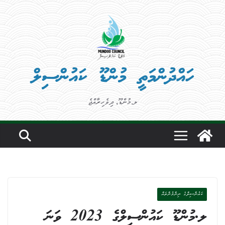
Ski
t
conten
ހައްދުންމަތީ މުންޑޫ ކައުންސިލް
ލ.މުންޑޫ، ދިވެހިރާއްޖެ
ކައުންސިލްގެ ނިންމުންތައް
ލ.މުންޑޫ ކައުންސިލްގެ 2023 ވަނަ