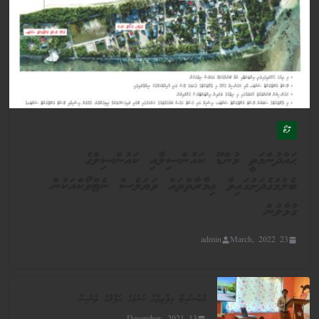
ފޮޓޯ
ޙައްދުންމަތީ މުންޑޫ ކައުންސިލާއި ކައުންސިލްގެ
ބެލުމުގެދަށުގައިވާ ޢިމާރާތްތައް ވަޔަލެސް ނެޓްވޯކްއަކުން
ގުޅާލުން
admin
23 March, 2022
ވެބްސައިޓް އިފްތިތާޙް ކުރުމުގެ ޙަފްލާގެ ތެރެއިން