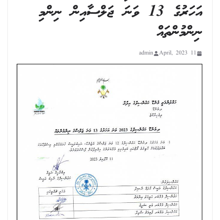
އަހަރުގެ 13 ވަނަ ޖަލްސާއިން ނިންމި
ނިންމުންތައް
admin
11 April, 2023