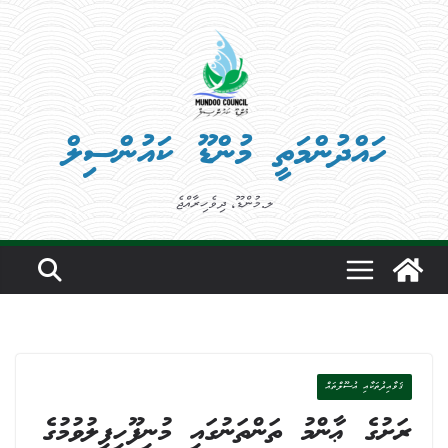
Ski
t
conten
ހައްދުންމަތީ މުންޑޫ ކައުންސިލް
ލ.މުންޑޫ، ދިވެހިރާއްޖެ
ޤަވާއިދުތަކާއި އުސޫލްތައް
ރަށުގެ ޢާންމު ތަންތަނުގައި މުނިފޫހިފިލުވުމުގެ