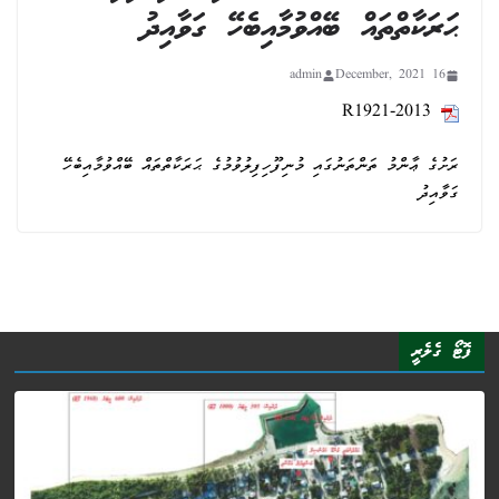
ޙަރަކާތްތައް ބޭއްވުމާއިބެހޭ ގަވާއިދު
admin
16 December, 2021
R1921-2013
ރަށުގެ ޢާންމު ތަންތަނުގައި މުނިފޫހިފިލުވުމުގެ ޙަރަކާތްތައް ބޭއްވުމާއިބެހޭ
ގަވާއިދު
ފޮޓޯ ގެލެރީ