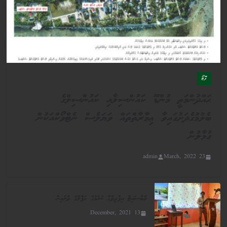
ފޮޓޯ
ޙައްދުންމަތީ މުންޑޫ ކައުންސިލާއި ކައުންސިލްގެ
ބެލުމުގެދަށުގައިވާ ޢިމާރާތްތައް ވަޔަލެސް ނެޓްވޯކްއަކުން
ގުޅާލުން
admin
23 March, 2022
ވެބްސައިޓް އިފްތިތާޙް ކުރުމުގެ ޙަފްލާގެ ތެރެއިން
13 December, 2021