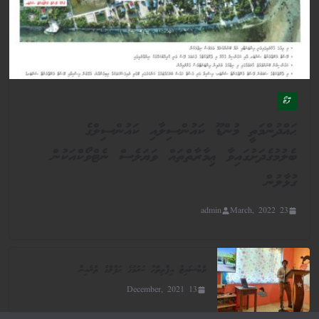
ފޮޓޯ
ޙައްދުންމަތީ މުންޑޫ ކައުންސިލާއި ކައުންސިލްގެ
ބެލުމުގެދަށުގައިވާ ޢިމާރާތްތައް ވަޔަލެސް ނެޓްވޯކްއަކުން
ގުޅާލުން
admin
23 March, 2022
ވެބްސައިޓް އިފްތިތާޙް ކުރުމުގެ ޙަފްލާގެ ތެރެއިން
13 December, 2021