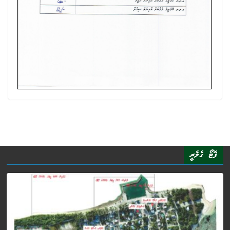
ފޮޓޯ ގެލެރީ