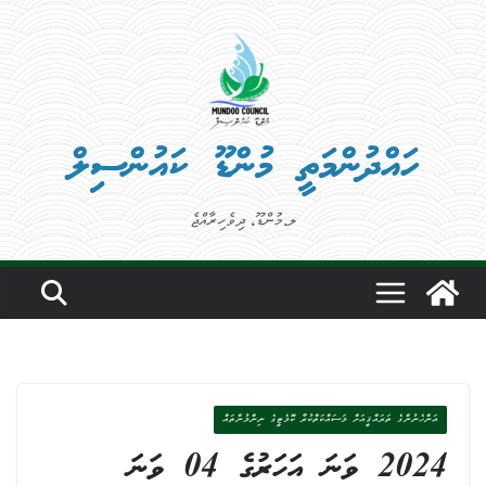
Ski
t
conten
ހައްދުންމަތީ މުންޑޫ ކައުންސިލް
ލ.މުންޑޫ، ދިވެހިރާއްޖެ
އަންހެނުންގެ ތަރައްޤީއަށް މަސައްކަތްކުރާ ކޮމެޓީގެ ނިންމުންތައް
2024 ވަނަ އަހަރުގެ 04 ވަނަ