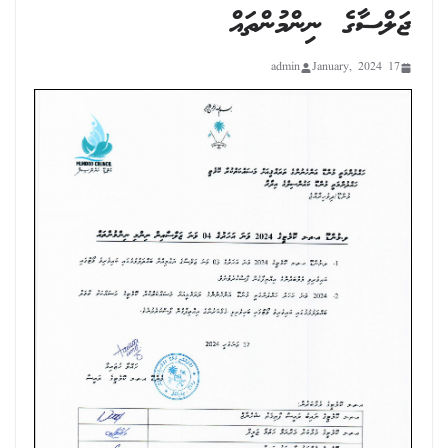
ޖަލްސާގެ ނިންމުންތައް
admin
17 January, 2024