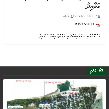
ގަވާއިދު
admin
16 December, 2021
R1932-2013
މަގުކޮނުމާއި މަގުގައިއެއްޗެތި ވަޅުލުމާއިބެހޭ ގަވާއިދު
ފޮޓޯ ގެލެރީ