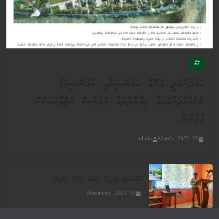
ފޮޓޯ
ޙައްދުންމަތީ މުންޑޫ ކައުންސިލާއި ކައުންސިލްގެ
ބެލުމުގެދަށުގައިވާ ޢިމާރާތްތައް ވަޔަލެސް ނެޓްވޯކްއަކުން
ގުޅާލުން
admin
23 March, 2022
ވެބްސައިޓް އިފްތިތާޙް ކުރުމުގެ ޙަފްލާގެ ތެރެއިން
13 December, 2021