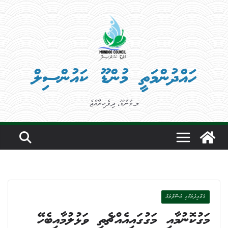
Ski
t
conten
ހައްދުންމަތީ މުންޑޫ ކައުންސިލް
ލ.މުންޑޫ، ދިވެހިރާއްޖެ
ޤަވާއިދުތަކާއި އުސޫލްތައް
މަގުކޮނުމާއި މަގުގައިއެއްޗެތި ވަޅުލުމާއިބެހޭ