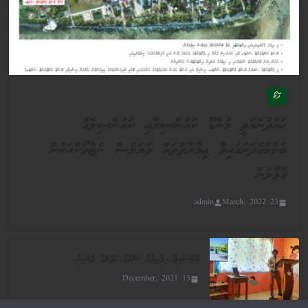
ފޮޓޯ
ޙައްދުންމަތީ މުންޑޫ ކައުންސިލާއި ކައުންސިލްގެ
ބެލުމުގެދަށުގައިވާ ޢިމާރާތްތައް ވަޔަލެސް ނެޓްވޯކްއަކުން
ގުޅާލުން
admin
23 March, 2022
ވެބްސައިޓް އިފްތިތާޙް ކުރުމުގެ ޙަފްލާގެ ތެރެއިން
13 December, 2021