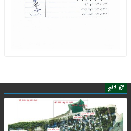
ފޮޓޯ ގެލެރީ