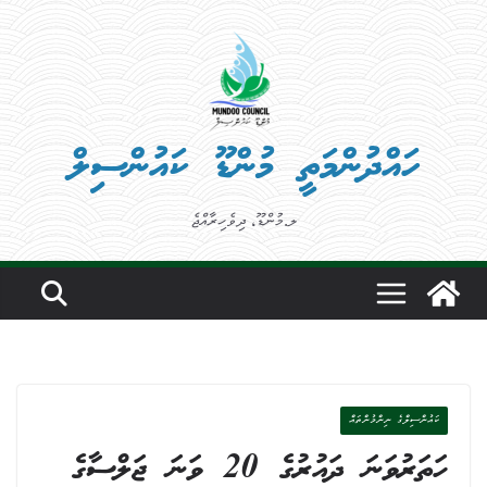
Ski
t
conten
ހައްދުންމަތީ މުންޑޫ ކައުންސިލް
ލ.މުންޑޫ، ދިވެހިރާއްޖެ
ކައުންސިލްގެ ނިންމުންތައް
ހަތަރުވަނަ ދައުރުގެ 20 ވަނަ ޖަލްސާގެ