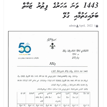
1443 ވަނަ އަހަރުގެ ފިޠުރު ޒަކާތް
ބަލައިގަތުމާއި ގުޅޭ
admin
1 April, 2022