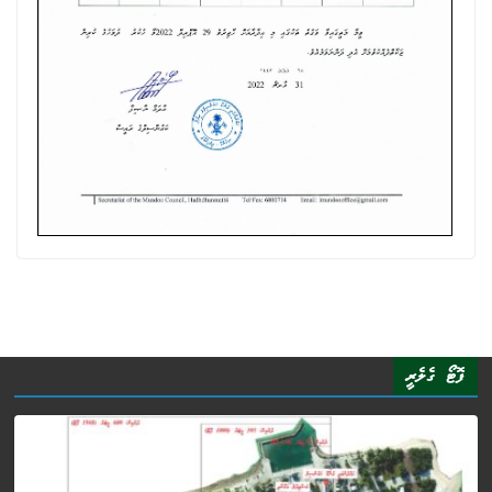
ފޮޓޯ ގެލެރީ