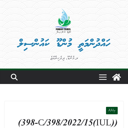
Ski
t
conten
ހައްދުންމަތީ މުންޑޫ ކައުންސިލް
ލ.މުންޑޫ، ދިވެހިރާއްޖެ
އިޢުލާން
((IUL)398-C/398/2022/15)