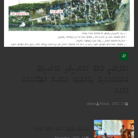
ފޮޓޯ
ޙައްދުންމަތީ މުންޑޫ ކައުންސިލާއި ކައުންސިލްގެ
ބެލުމުގެދަށުގައިވާ ޢިމާރާތްތައް ވަޔަލެސް ނެޓްވޯކްއަކުން
ގުޅާލުން
admin
23 March, 2022
ވެބްސައިޓް އިފްތިތާޙް ކުރުމުގެ ޙަފްލާގެ ތެރެއިން