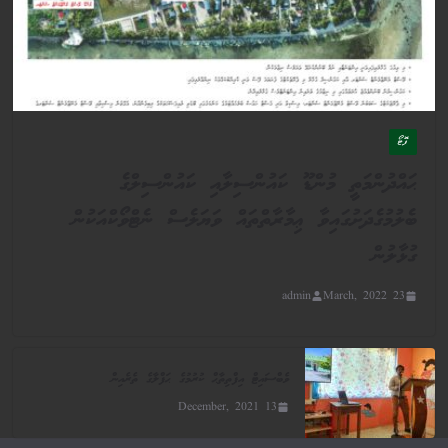
ފޮޓޯ
ޙައްދުންމަތީ މުންޑޫ ކައުންސިލާއި ކައުންސިލްގެ
ބެލުމުގެދަށުގައިވާ ޢިމާރާތްތައް ވަޔަލެސް ނެޓްވޯކްއަކުން
ގުޅާލުން
admin
23 March, 2022
ވެބްސައިޓް އިފްތިތާޙް ކުރުމުގެ ޙަފްލާގެ ތެރެއިން
13 December, 2021