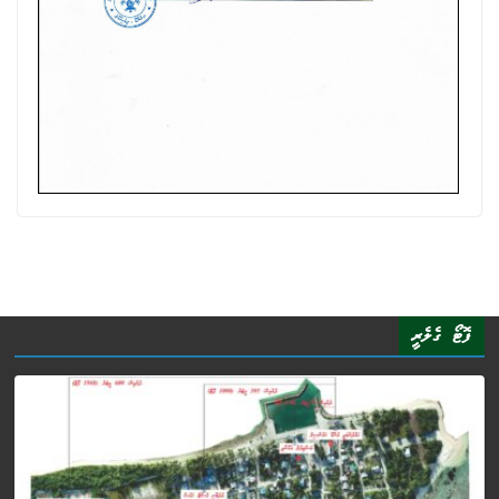
ފޮޓޯ ގެލެރީ