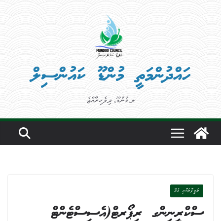
Ski
t
conten
ހައްދުންމަތީ މުންޑޫ ކައުންސިލް
ލ.މުންޑޫ، ދިވެހިރާއްޖެ
ވަޒީފާތަކާއި ގުޅޭ
ސްކްރީނިންގ ރިޕޯރޓް(އެސިސްޓެންޓް