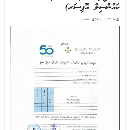
ކައުންސިލް އޮފިސަރ)
admin
16 May, 2022