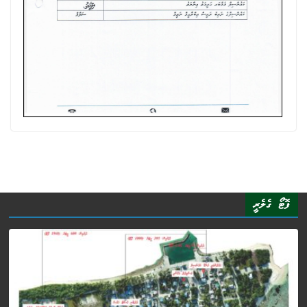
ފޮޓޯ ގެލެރީ