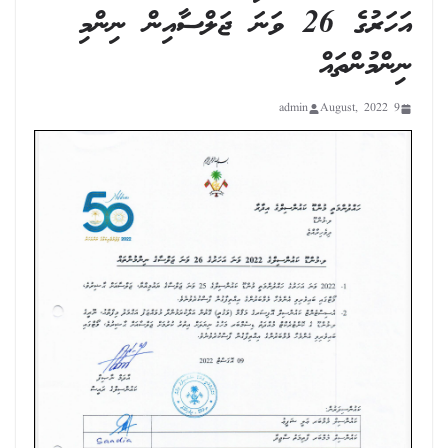
އަހަރުގެ 26 ވަނަ ޖަލްސާއިން ނިންމި
ނިންމުންތައް
admin
9 August, 2022