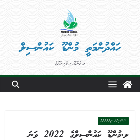
Ski
t
conten
ހައްދުންމަތީ މުންޑޫ ކައުންސިލް
ލ.މުންޑޫ، ދިވެހިރާއްޖެ
ކައުންސިލްގެ ނިންމުންތައް
ލ.މުންޑޫ ކައުންސިލްގެ 2022 ވަނަ