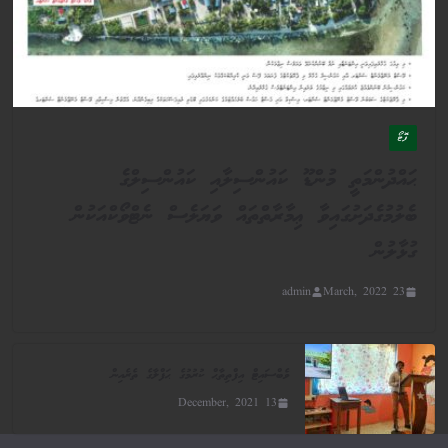
ފޮޓޯ
ޙައްދުންމަތީ މުންޑޫ ކައުންސިލާއި ކައުންސިލްގެ
ބެލުމުގެދަށުގައިވާ ޢިމާރާތްތައް ވަޔަލެސް ނެޓްވޯކްއަކުން
ގުޅާލުން
admin
23 March, 2022
ވެބްސައިޓް އިފްތިތާޙް ކުރުމުގެ ޙަފްލާގެ ތެރެއިން
13 December, 2021