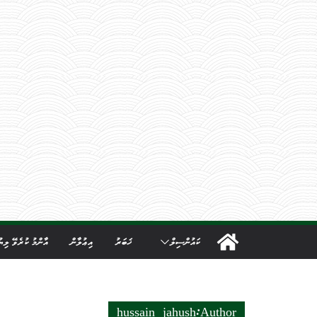
Ski
t
conten
ކައުންސިލް
ޚަބަރު
އިޢުލާން
އާންމު ކުރެވޭ ލިޔު
hussain jahush
Author: