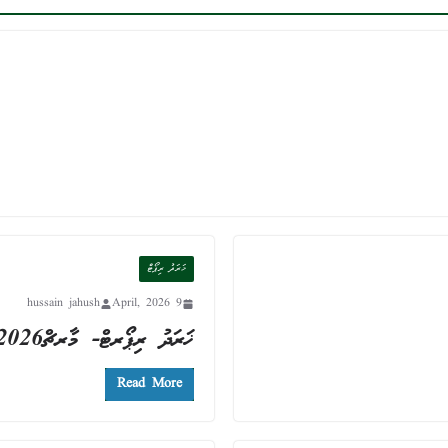
ޚަރަދު ރިޕޯޓް
hussain jahush
9 April, 2026
ޚަރަދު ރިޕޯރޓް- މާރޗް2026
Read More