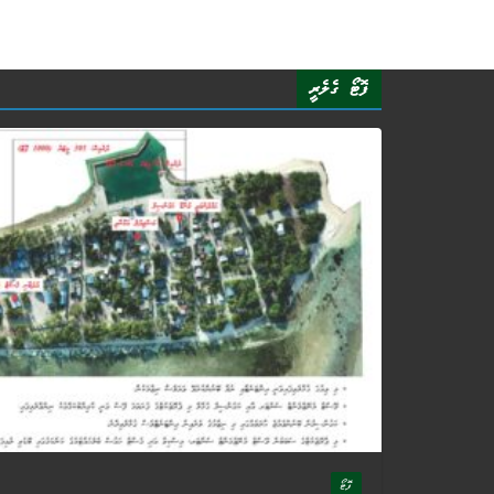
ފޮޓޯ ގެލެރީ
ފޮޓޯ