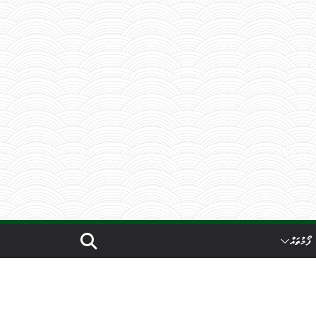
ފޯމުތައް