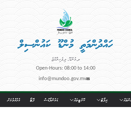
ހައްދުންމަތީ މުންޑޫ ކައުންސިލް
ލ.މުންޑޫ، ދިވެހިރާއްޖެ
Open-Hours: 08:00 to 14:00
info@mundoo.gov.mv
ންތައް
ރިޕޯޓް
ކޮމެޓީތައް
ޑައުންލޯޑްސް
ފޮޓޯ
ގުޅުއްވުމަށް