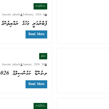
ޑައުންލޯޑްސް
hussain jahush
4 February, 2026
ފެބްރުއަރީ މަހުގެ ރައްޔިތުންގެ 
Read More
ބަޖެޓް
hussain jahush
20 January, 2026
ލ.މުންޑޫ ކައުންސިލްގެ 2026 ވަނަ އަހަރުގެ ބަޖެޓް
Read More
ޑައުންލޯޑްސް