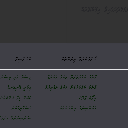
ގެދަށުގައިވާ ޢިމާރާތްތައް
އާންމުކުރެވޭ ލިޔުންތައް
ކައުންސިލް
އާންމު ބައްދަލުވުން ތަކުގެ އެޖެންޑާ
މިޝަން އަދި ވިޝަން
އާންމު ބައްދަލުވުން ތަކުގެ ޔައުމިއްޔާ
އިދާރީ އޮނިގަނޑު
ރިޕޯޓް ޕްލޭން
ކައުންސިލް މެންބަރުންގ
ކައުންސިލްގެ ނިންމުންތައް
މަސްއޫލިއްޔަތު
ކައުންސިލުންދޭ ޚިދުމަތ