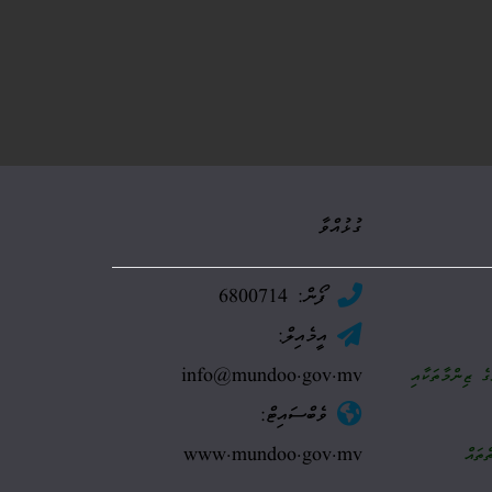
ގުޅުއްވާ
ފޯން: 6800714
އީމެއިލް:
info@mundoo.gov.mv
ެ ޒިންމާތަކާއި
ވެބްސައިޓް:
www.mundoo.gov.mv
ްތައް