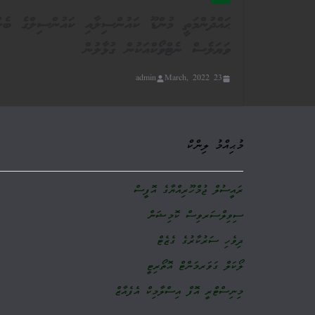
ޙައްދުންމަތީ މުންޑޫ ކައުންސިލާއި ކައުންސިލްގެ ބެލުމު
ވަޔަލެސް ނެޓްވޯކްއަކުން ގުޅާލުން
admin
23 March, 2022
މުޙިއްމު ލިންކް
ރައީސުލް ޖުމްހޫރިއްޔާގެ އޮފީސް
ސިވިލްސަރވިސް ކޮމިޝަން
ދިވެހި ސަރުކާރުގެ ގެޒެޓް
ލޯކަލް ގަވަރމަންޓް އޮތޯރިޓީ
މިނިސްޓްރީ އޮފް އިސްލާމިކް އެފެއާޒް