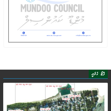
ފޮޓޯ ގެލެރީ