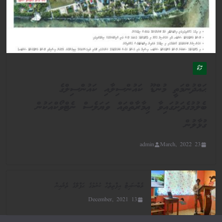
ފޮޓޯ
ޙައްދުންމަތީ މުންޑޫ ކައުންސިލާއި ކައުންސިލްގެ
ބެލުމުގެދަށުގައިވާ ޢިމާރާތްތައް ވަޔަލެސް ނެޓްވޯކްއަކުން
ގުޅާލުން
admin
23 March, 2022
ވެބްސައިޓް އިފްތިތާޙް ކުރުމުގެ ޙަފްލާގެ ތެރެއިން
13 December, 2021