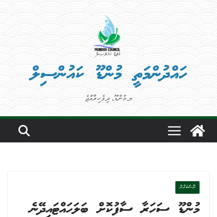
Ski
t
conten
ހައްދުންމަތީ މުންޑޫ ކައުންސިލް
ލ.މުންޑޫ، ދިވެހިރާއްޖެ
ނޫސްބަޔާން
މުންޑޫ ސަހަރާ ސާފުކޮށް ބަލަހައްޓައިދޭނެ