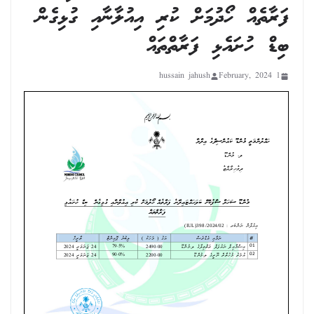
ފަރާތެއް ހޯދުމަށް ކުރި އިއުލާނާއި ގުޅިގެން
ބިޑް ހުށައެޅި ފަރާތްތައް
hussain jahush
1 February, 2024