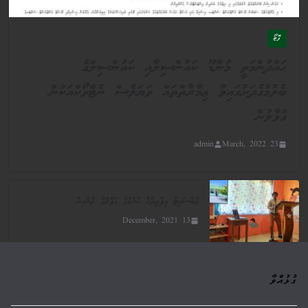
ފޮޓޯ
ޙައްދުންމަތީ މުންޑޫ ކައުންސިލާއި ކައުންސިލްގެ
ބެލުމުގެދަށުގައިވާ ޢިމާރާތްތައް ވަޔަލެސް ނެޓްވޯކްއަކުން
ގުޅާލުން
admin
23 March, 2022
ވެބްސައިޓް އިފްތިތާޙް ކުރުމުގެ ޙަފްލާގެ ތެރެއިން
13 December, 2021
ގުޅުއްވާ