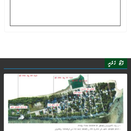
ފޮޓޯ ގެލެރީ