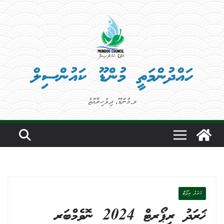
Ski
t
conten
ހައްދުންމަތީ މުންޑޫ ކައުންސިލް
ލ.މުންޑޫ، ދިވެހިރާއްޖެ
ޚަރަދު ރިޕޯޓް
ޚަރަދު ރިޕޯރޓް 2024 ނޮވެމްބަރ